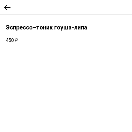
Эспрессо–тоник гоуша-липа
450
₽