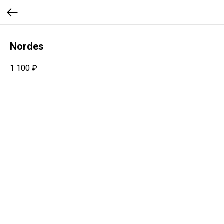
Nordes
1 100
₽