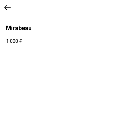
Mirabeau
1 000
₽