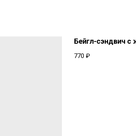
Бейгл-сэндвич с
770
₽